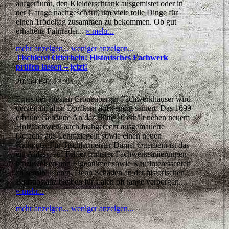
aufgeräumt, den Kleiderschrank ausgemistet oder in
der Garage nachgeschaut, um viele tolle Dinge für
einen Trödeltag zusammen zu bekommen. Ob gut
erhaltene Fahrräder...
» mehr...
mehr anzeigen...
weniger anzeigen...
Tischlerei Otterbein: Historisches Fachwerk
prüfen lassen – jetzt!
2026-08-05
13:32
Eines der ältesten Cronenberger Fachwerkhäuser wird
derzeit im alten Dorfkern aufwendig saniert: Das 1699
erbaute Gebäude An der Hütte 10 erhält neben neuem
Holzfachwerk auch fachgerecht ausgemauerte
Gefache aus Lehmziegeln sowie einen neuen
Kalkputz. Für Tischlermeister Daniel Otterbein ist das
ein Anlass, auf Fehler früherer Fachwerksanierungen
hinzuweisen und Eigentümer sowie Kaufinteressenten
zu sensibilisieren. Denn Schäden an der historischen
Bausubstanz bleiben für Laien oft lange verborgen....
» mehr...
mehr anzeigen...
weniger anzeigen...
<
1