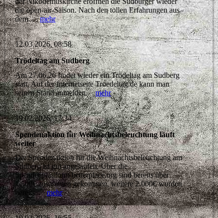
der Nikodemuskirche eröffnen die Sudbürger wieder
die open-air-Saison. Nach den tollen Erfahrungen aus
dem...
mehr
12.03.2026, 08:58
Trödeltag am Sudberg
Am 27.06.26 findet wieder ein Trödeltag am Sudberg
statt. Auf der Internetseite Troedeltag.de kann man
seinen Stand anmelden.
mehr
19.02.2026, 17:34
Spendenaktion für Weihnachtsbeleuchtung läuft
weiter
Die Spendenaktion für die Weihnachtsbeleuchtung am
Sudberg ist gut angelaufen. Über die
Spendenplattform betterplace.org sind bereits über
1.500€ zusammen gekommen, weitere 2.000€ wurden
bereits...
mehr
19.02.2026, 16:55