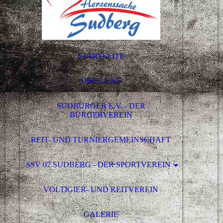
STARTSEITE
ÜBER UNS
SUDBÜRGER E.V. - DER
BÜRGERVEREIN
REIT- UND TURNIERGEMEINSCHAFT
SSV 07 SUDBERG - DER SPORTVEREIN
VOLTIGIER- UND REITVEREIN
GALERIE