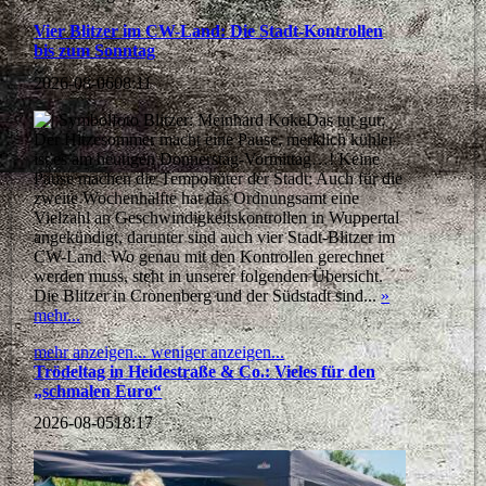
Vier Blitzer im CW-Land: Die Stadt-Kontrollen
bis zum Sonntag
2026-08-06
08:11
Das tut gut:
Der Hitzesommer macht eine Pause, merklich kühler
ist es am heutigen Donnerstag-Vormittag…! Keine
Pause machen die Tempohüter der Stadt: Auch für die
zweite Wochenhälfte hat das Ordnungsamt eine
Vielzahl an Geschwindigkeitskontrollen in Wuppertal
angekündigt, darunter sind auch vier Stadt-Blitzer im
CW-Land. Wo genau mit den Kontrollen gerechnet
werden muss, steht in unserer folgenden Übersicht.
Die Blitzer in Cronenberg und der Südstadt sind...
»
mehr...
mehr anzeigen...
weniger anzeigen...
Trödeltag in Heidestraße & Co.: Vieles für den
„schmalen Euro“
2026-08-05
18:17