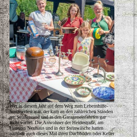
Wer in diesem Jahr auf dem Weg zum Lebenshilfe-
Sommerfest war, der kam an den zahlreichen Ständen
am Straßenrand und in den Garageneinfahrten gar
nicht vorbei. Die Anwohner der Heidestraße, am
Hensges Neuhaus und in der Steinwäsche hatten
nämlich auch dieses Mal ihren Dachboden oder Keller