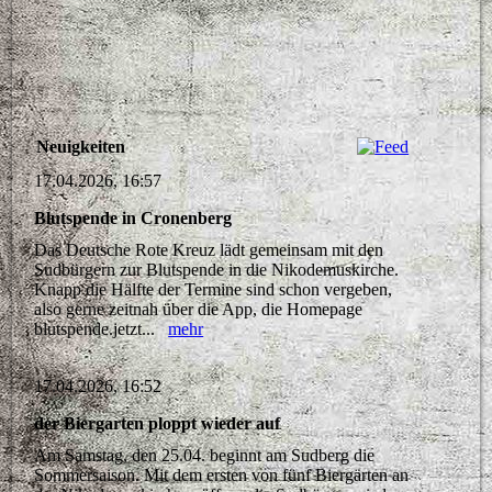
Neuigkeiten
17.04.2026, 16:57
Blutspende in Cronenberg
Das Deutsche Rote Kreuz lädt gemeinsam mit den
Sudbürgern zur Blutspende in die Nikodemuskirche.
Knapp die Hälfte der Termine sind schon vergeben,
also gerne zeitnah über die App, die Homepage
blutspende.jetzt...
mehr
17.04.2026, 16:52
der Biergarten ploppt wieder auf
Am Samstag, den 25.04. beginnt am Sudberg die
Sommersaison. Mit dem ersten von fünf Biergärten an