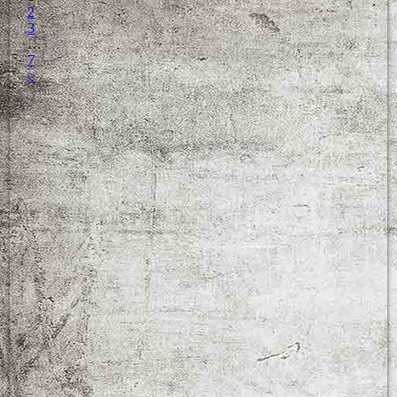
2
3
…
7
>