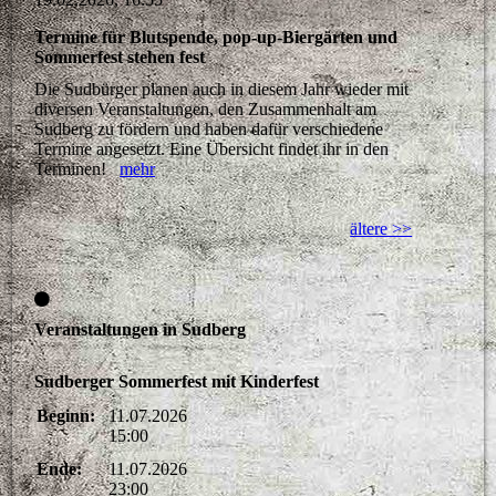
Termine für Blutspende, pop-up-Biergärten und
Sommerfest stehen fest
Die Sudbürger planen auch in diesem Jahr wieder mit
diversen Veranstaltungen, den Zusammenhalt am
Sudberg zu fördern und haben dafür verschiedene
Termine angesetzt. Eine Übersicht findet ihr in den
Terminen!
mehr
ältere >>
Veranstaltungen in Sudberg
Sudberger Sommerfest mit Kinderfest
Beginn:
11.07.2026
15:00
Ende:
11.07.2026
23:00