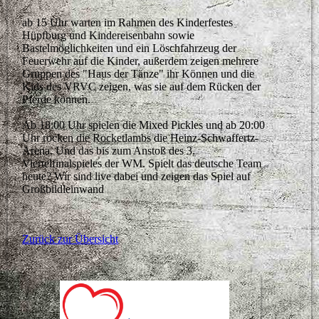
ab 15 Uhr warten im Rahmen des Kinderfestes
Hüpfburg und Kindereisenbahn sowie
Bastelmöglichkeiten und ein Löschfahrzeug der
Feuerwehr auf die Kinder, außerdem zeigen mehrere
Gruppen des "Haus der Tänze" ihr Können und die
Kids des VRVC zeigen, was sie auf dem Rücken der
Pferde können.
Ab 18:00 Uhr spielen die Mixed Pickles und ab 20:00
Uhr rocken die Rocketlambs die Heinz-Schwaffertz-
Arena. Und das bis zum Anstoß des 3.
Viertelfinalspieles der WM. Spielt das deutsche Team
heute? Wir sind live dabei und zeigen das Spiel auf
Großbildleinwand
Zurück zur Übersicht