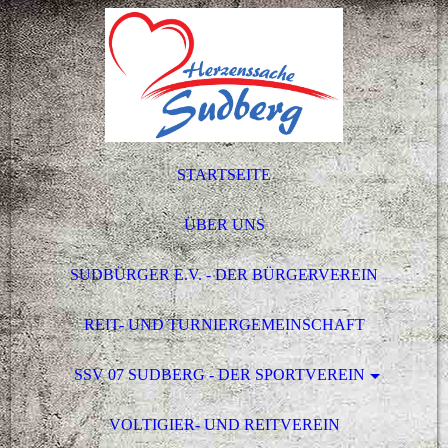
STARTSEITE
ÜBER UNS
SUDBÜRGER E.V. - DER BÜRGERVEREIN
REIT- UND TURNIERGEMEINSCHAFT
SSV 07 SUDBERG - DER SPORTVEREIN
VOLTIGIER- UND REITVEREIN