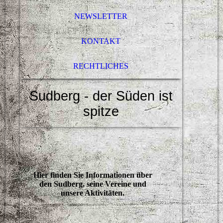
NEWSLETTER
KONTAKT
RECHTLICHES
Sudberg - der Süden ist
spitze
Hier finden Sie Informationen über
den Sudberg, seine Vereine und
unsere Aktivitäten.