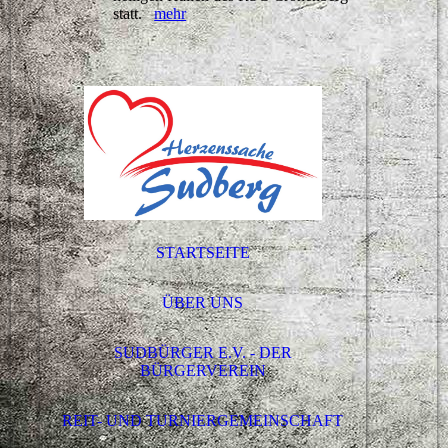
statt.
mehr
STARTSEITE
ÜBER UNS
SUDBÜRGER E.V. - DER
BÜRGERVEREIN
REIT- UND TURNIERGEMEINSCHAFT