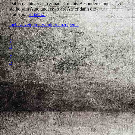
Dabei dachte er sich zunächst nichts Besonderes und
stellte sein Auto anderswo ab. Als er dann die
Haustür...
» mehr...
mehr anzeigen...
weniger anzeigen...
<
1
2
3
…
7
>