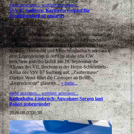
mehr anzeigen...
weniger anzeigen...
SSV 07 Sudberg: Kartenvorverkauf für
Traditionsduell ist gestartet
2026-08-07
11:54
Nach der WM ist vor dem nächsten Traditionsduell im
CW-Land: Organisator Marc Brinker lotst erneut
einen klangvollen Klub in den Dorper Süden: Nach
Schalke, Dortmund und Mönchengladbach oder auch
dem Legendencup in der Uni-Halle (die CW
berichtete jeweils) laufen am 19. September die
Allstars des VfL Bochum in der Heinz-Schwaffertz-
Arena des SSV 07 Sudberg auf. „Zaubermaus“
Dariusz Wosz führt die Castroper an Beim
„Legendencup“ glänzten...
» mehr...
mehr anzeigen...
weniger anzeigen...
Küllenhahn-Einbruch: Anwohner-Sorgen laut
Polizei unbegründet
2026-08-07
06:38