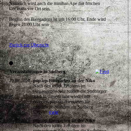
Natürlich wird auch die minibar-Ape mit frischen
Cocktails vor Ort sein.
Beginn des Biergartens ist um 16:00 Uhr, Ende wird
gegen 21:00 Uhr sein
Zurück zur Übersicht
Veranstaltungen in Sudberg
29.08.2026
pop-up-Biergarten an der Niko
Nach den tollen Erfolgen im
vergangenen Jahr wollen die Sudbürger
auch in diesem Jahr wieder mit
diversen pop-up-Biergärten für
gemütliche Stunden am Sudberg
sorgen
mehr
26.09.2026
pop-up-Biergarten an der Niko
Nach den tollen Erfolgen im
vergangenen Jahr wollen die Sudbürger