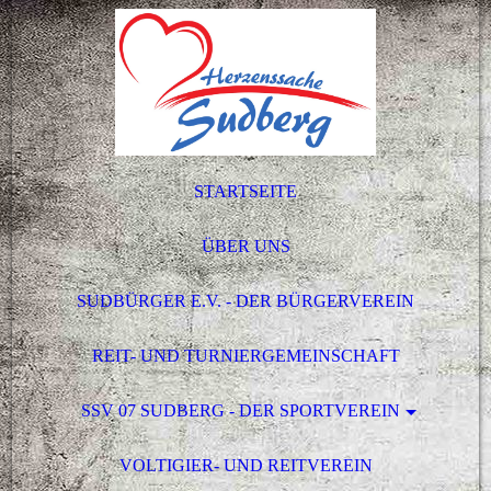
STARTSEITE
ÜBER UNS
SUDBÜRGER E.V. - DER BÜRGERVEREIN
REIT- UND TURNIERGEMEINSCHAFT
SSV 07 SUDBERG - DER SPORTVEREIN
VOLTIGIER- UND REITVEREIN