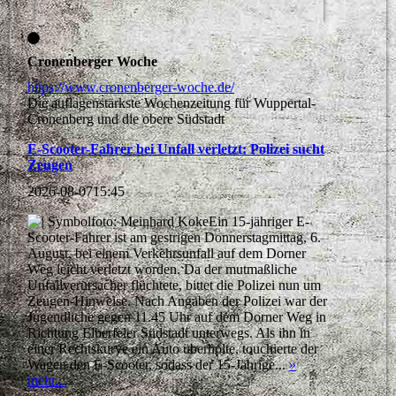
Cronenberger Woche
https://www.cronenberger-woche.de/
Die auflagenstärkste Wochenzeitung für Wuppertal-
Cronenberg und die obere Südstadt
E-Scooter-Fahrer bei Unfall verletzt: Polizei sucht
Zeugen
2026-08-07
15:45
Ein 15-jähriger E-
Scooter-Fahrer ist am gestrigen Donnerstagmittag, 6.
August, bei einem Verkehrsunfall auf dem Dorner
Weg leicht verletzt worden. Da der mutmaßliche
Unfallverursacher flüchtete, bittet die Polizei nun um
Zeugen-Hinweise. Nach Angaben der Polizei war der
Jugendliche gegen 11.45 Uhr auf dem Dorner Weg in
Richtung Elberfeler Südstadt unterwegs. Als ihn in
einer Rechtskurve ein Auto überholte, touchierte der
Wagen den E-Scooter, sodass der 15-Jährige...
»
mehr...