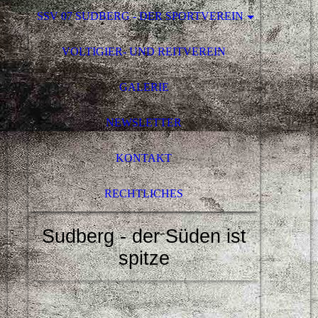
SSV 07 SUDBERG - DER SPORTVEREIN
VOLTIGIER- UND REITVEREIN
GALERIE
NEWSLETTER
KONTAKT
RECHTLICHES
Sudberg - der Süden ist
spitze