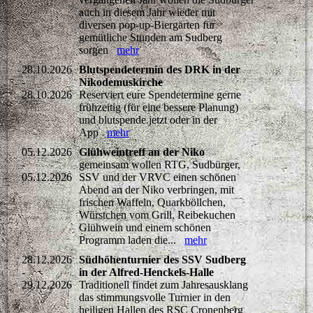
auch in diesem Jahr wieder mit
diversen pop-up-Biergärten für
gemütliche Stunden am Sudberg
sorgen
mehr
28.10.2026
Blutspendetermin des DRK in der
-
Nikodemuskirche
28.10.2026
Reserviert eure Spendetermine gerne
frühzeitig (für eine bessere Planung)
und blutspende.jetzt oder in der
App
mehr
05.12.2026
Glühweintreff an der Niko
-
gemeinsam wollen RTG, Sudbürger,
05.12.2026
SSV und der VRVC einen schönen
Abend an der Niko verbringen, mit
frischen Waffeln, Quarkböllchen,
Würstchen vom Grill, Reibekuchen
Glühwein und einem schönen
Programm laden die...
mehr
28.12.2026
Südhöhenturnier des SSV Sudberg
-
in der Alfred-Henckels-Halle
29.12.2026
Traditionell findet zum Jahresausklang
das stimmungsvolle Turnier in den
heiligen Hallen des RSC Cronenberg