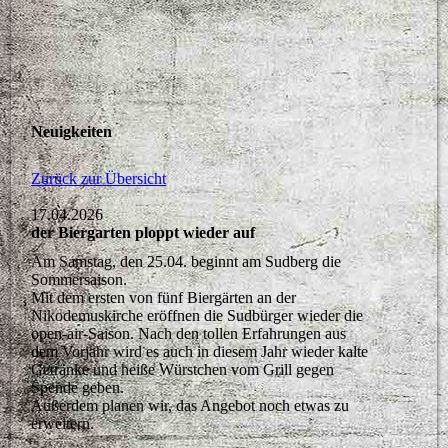
Neuigkeiten
Zurück zur Übersicht
17.04.2026
der Biergarten ploppt wieder auf
Am Samstag, den 25.04. beginnt am Sudberg die
Sommersaison.
Mit dem ersten von fünf Biergärten an der
Nikodemuskirche eröffnen die Sudbürger wieder die
open-air-Saison. Nach den tollen Erfahrungen aus
dem Vorjahr wird es auch in diesem Jahr wieder kalte
Getränke und heiße Würstchen vom Grill gegen
Spende geben.
Außerdem planen wir, das Angebot noch etwas zu
erweitern.