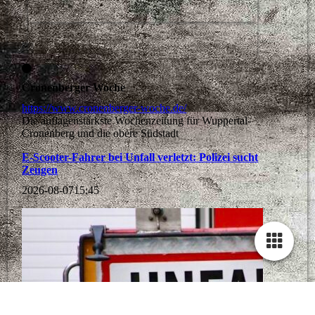
Cronenberger Woche
https://www.cronenberger-woche.de/
Die auflagenstärkste Wochenzeitung für Wuppertal-
Cronenberg und die obere Südstadt
E-Scooter-Fahrer bei Unfall verletzt: Polizei sucht
Zeugen
2026-08-07
15:45