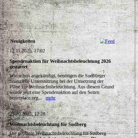
Neuigkeiten
12.11.2025, 17:02
Spendenaktion für Weihnachtsbeleuchtung 2026
gestartet
Wie schon angekündigt, benötigen die Sudbürger
finanzielle Unterstützung bei der Umsetzung der
Pläne zur Weihnachtsbeleuchtung. Aus diesem Grund
wurde jetzt eine Spendenaktion auf den Seiten
betterplace.org...
mehr
25.10.2025, 12:28
Weihnachtsbeleuchtung für Sudberg
Die geplante Weihnachtsbeleuchtung für Sudberg