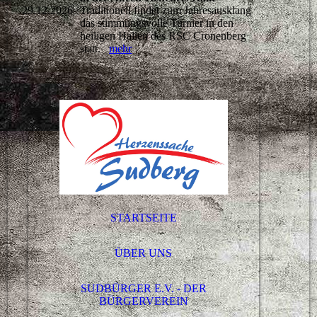
29.12.2026
Traditionell findet zum Jahresausklang
das stimmungsvolle Turnier in den
heiligen Hallen des RSC Cronenberg
statt.
mehr
STARTSEITE
ÜBER UNS
SUDBÜRGER E.V. - DER
BÜRGERVEREIN