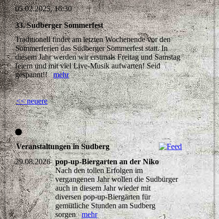
05.02.2025, 16:30
33. Sudberger Sommerfest
Traditionell findet am letzten Wochenende vor den
Sommerferien das Sudberger Sommerfest statt. In
diesem Jahr werden wir erstmals Freitag und Samstag
feiern und mit viel Live-Musik aufwarten! Seid
gespannt!!
mehr
<< neuere
Veranstaltungen in Sudberg
29.08.2026
pop-up-Biergarten an der Niko
Nach den tollen Erfolgen im
vergangenen Jahr wollen die Sudbürger
auch in diesem Jahr wieder mit
diversen pop-up-Biergärten für
gemütliche Stunden am Sudberg
sorgen
mehr