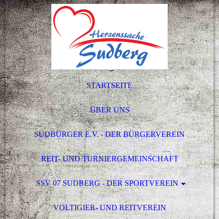
STARTSEITE
ÜBER UNS
SUDBÜRGER E.V. - DER BÜRGERVEREIN
REIT- UND TURNIERGEMEINSCHAFT
SSV 07 SUDBERG - DER SPORTVEREIN
VOLTIGIER- UND REITVEREIN