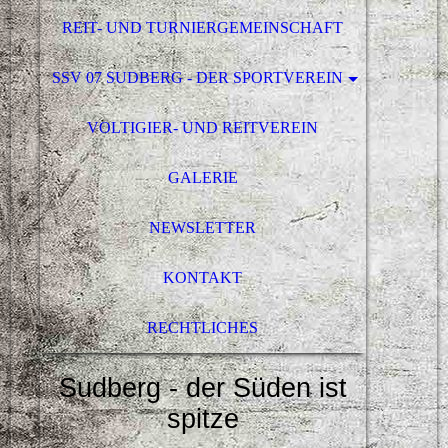
REIT- UND TURNIERGEMEINSCHAFT
SSV 07 SUDBERG - DER SPORTVEREIN
VOLTIGIER- UND REITVEREIN
GALERIE
NEWSLETTER
KONTAKT
RECHTLICHES
Sudberg - der Süden ist
spitze