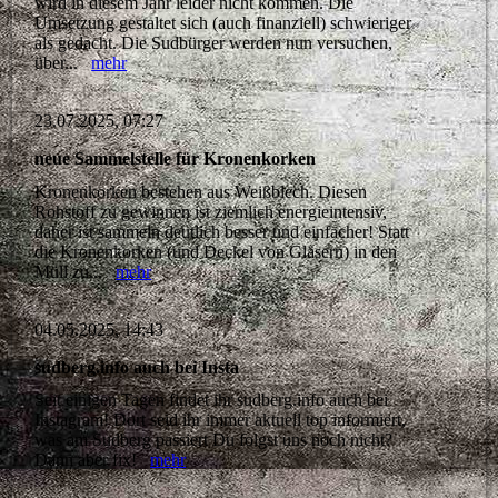
wird in diesem Jahr leider nicht kommen. Die
Umsetzung gestaltet sich (auch finanziell) schwieriger
als gedacht. Die Sudbürger werden nun versuchen,
über...
mehr
23.07.2025, 07:27
neue Sammelstelle für Kronenkorken
Kronenkorken bestehen aus Weißblech. Diesen
Rohstoff zu gewinnen ist ziemlich energieintensiv,
daher ist sammeln deutlich besser und einfacher! Statt
die Kronenkorken (und Deckel von Gläsern) in den
Müll zu...
mehr
04.05.2025, 14:43
sudberg.info auch bei Insta
Seit einigen Tagen findet ihr sudberg.info auch bei
Instagram! Dort seid ihr immer aktuell top informiert,
was am Sudberg passiert Du folgst uns noch nicht?
Dann aber fix!
mehr