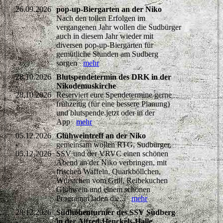
26.09.2026
pop-up-Biergarten an der Niko
Nach den tollen Erfolgen im
vergangenen Jahr wollen die Sudbürger
auch in diesem Jahr wieder mit
diversen pop-up-Biergärten für
gemütliche Stunden am Sudberg
sorgen
mehr
28.10.2026
Blutspendetermin des DRK in der
-
Nikodemuskirche
28.10.2026
Reserviert eure Spendetermine gerne
frühzeitig (für eine bessere Planung)
und blutspende.jetzt oder in der
App
mehr
05.12.2026
Glühweintreff an der Niko
-
gemeinsam wollen RTG, Sudbürger,
05.12.2026
SSV und der VRVC einen schönen
Abend an der Niko verbringen, mit
frischen Waffeln, Quarkböllchen,
Würstchen vom Grill, Reibekuchen
Glühwein und einem schönen
Programm laden die...
mehr
28.12.2026
Südhöhenturnier des SSV Sudberg
-
in der Alfred-Henckels-Halle